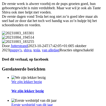
De eerste week is alweer voorbij en de pups groeien goed, hun
geboortegewicht is ruim verdubbelt. Maar wat wil je ook als Tante
Shiva ook mee helpt met voeden.
De eerste dagen vond Tesla het nog niet zo’n goed idee maar als
snel had ze door dat het toch wel handig was zo’n hulpje bij het
schoonhouden en voeden.
Door
Jutterstrand
|
2023-10-24T17:42:05+01:00
5 oktober
voor
2023
|
puppy's
,
shiva
,
tesla
,
van alledag
|
Reacties uitgeschakeld
Een
week
Deel dit verhaal, op facebook
alweer
voorbij
Facebook
Gerelateerde berichten
We zijn lekker bezig
We zijn lekker bezig
Eerste wedstrijd van dit jaar