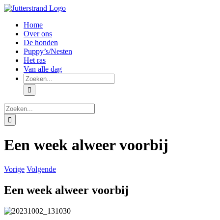
Ga
naar
Home
inhoud
Over ons
De honden
Puppy’s/Nesten
Het ras
Van alle dag
Zoeken
naar:
Zoeken
naar:
Een week alweer voorbij
Vorige
Volgende
Een week alweer voorbij