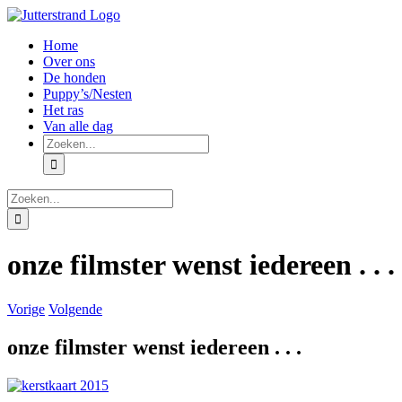
Ga
naar
Home
inhoud
Over ons
De honden
Puppy’s/Nesten
Het ras
Van alle dag
Zoeken
naar:
Zoeken
naar:
onze filmster wenst iedereen . . .
Vorige
Volgende
onze filmster wenst iedereen . . .