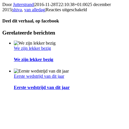
Door
Jutterstrand
|
2016-11-28T22:10:38+01:00
25 december
voor
2015
|
shiva
,
van alledag
|
Reacties uitgeschakeld
onze
filmster
Deel dit verhaal, op facebook
wenst
iedereen
Facebook
Gerelateerde berichten
.
.
.
We zijn lekker bezig
We zijn lekker bezig
Eerste wedstrijd van dit jaar
Eerste wedstrijd van dit jaar